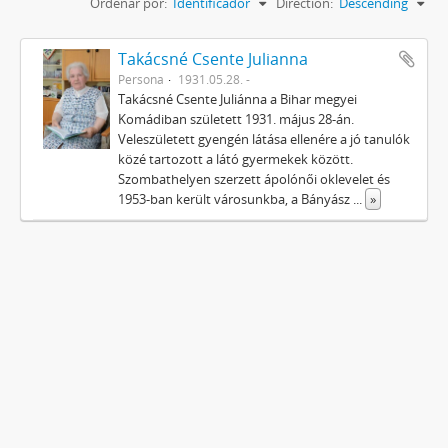
Ordenar por:
Identificador
Direction:
Descending
Takácsné Csente Julianna
Persona
1931.05.28. -
Takácsné Csente Juliánna a Bihar megyei
Komádiban született 1931. május 28-án.
Veleszületett gyengén látása ellenére a jó tanulók
közé tartozott a látó gyermekek között.
Szombathelyen szerzett ápolónői oklevelet és
1953-ban került városunkba, a Bányász
...
»