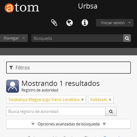
Urbsa
Iniciar sesión
Navegar
Filtros
Mostrando 1 resultados
Registro de autoridad
Tatabánya Megyei Jogú Város Levéltára
Költészet
Opciones avanzadas de búsqueda