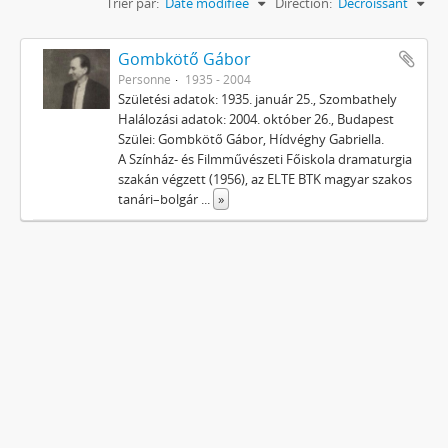
Trier par:
Date modifiée
Direction:
Décroissant
Gombkötő Gábor
Personne
1935 - 2004
Születési adatok: 1935. január 25., Szombathely
Halálozási adatok: 2004. október 26., Budapest
Szülei: Gombkötő Gábor, Hídvéghy Gabriella.
A Színház- és Filmművészeti Főiskola dramaturgia
szakán végzett (1956), az ELTE BTK magyar szakos
tanári–bolgár
...
»