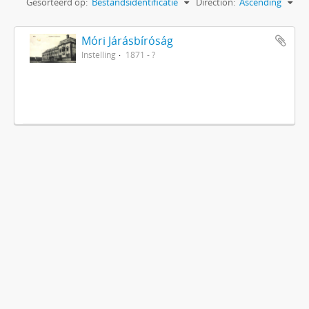
Gesorteerd op:
Bestandsidentificatie
Direction:
Ascending
Móri Járásbíróság
Instelling
1871 - ?