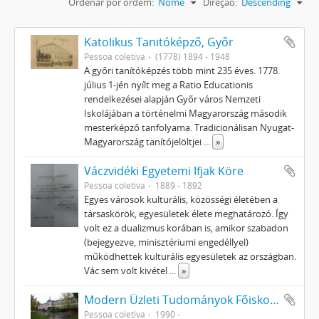
Ordenar por ordem:
Nome
Direção:
Descending
Katolikus Tanitóképző, Győr
Pessoa coletiva
(1778) 1894 - 1948
A győri tanítóképzés több mint 235 éves. 1778.
július 1-jén nyílt meg a Ratio Educationis
rendelkezései alapján Győr város Nemzeti
Iskolájában a történelmi Magyarország második
mesterképző tanfolyama. Tradicionálisan Nyugat-
Magyarország tanítójelöltjei
...
»
Váczvidéki Egyetemi Ifjak Köre
Pessoa coletiva
1889 - 1892
Egyes városok kulturális, közösségi életében a
társaskörök, egyesületek élete meghatározó. Így
volt ez a dualizmus korában is, amikor szabadon
(bejegyezve, minisztériumi engedéllyel)
működhettek kulturális egyesületek az országban.
Vác sem volt kivétel
...
»
Modern Üzleti Tudományok Főiskolája Alapítvány
Pessoa coletiva
1990 -