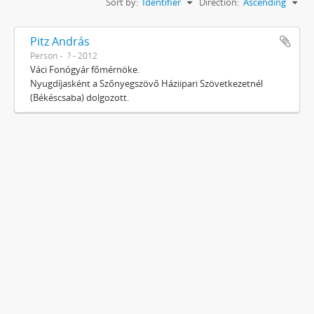
Sort by:
Identifier
Direction:
Ascending
Pitz András
Person
? - 2012
Váci Fonógyár főmérnöke.
Nyugdíjasként a Szőnyegszövő Háziipari Szövetkezetnél
(Békéscsaba) dolgozott.