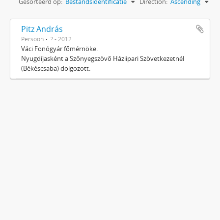
Gesorteerd op:
Bestandsidentificatie
Direction:
Ascending
Pitz András
Persoon
? - 2012
Váci Fonógyár főmérnöke.
Nyugdíjasként a Szőnyegszövő Háziipari Szövetkezetnél
(Békéscsaba) dolgozott.