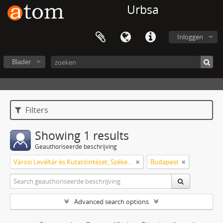
Urbsa
Inloggen
Blader
Filters
Showing 1 results
Geauthoriseerde beschrijving
Városi Levéltár és Kutatóintézet, Székesfehérvár
Budapest
Advanced search options