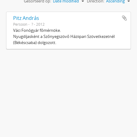
Gesorteerd op:
Date modified
Direction:
Ascending
Pitz András
Persoon
? - 2012
Váci Fonógyár főmérnöke.
Nyugdíjasként a Szőnyegszövő Háziipari Szövetkezetnél
(Békéscsaba) dolgozott.