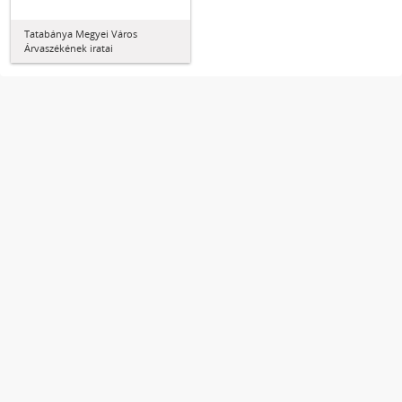
Tatabánya Megyei Város
Árvaszékének iratai