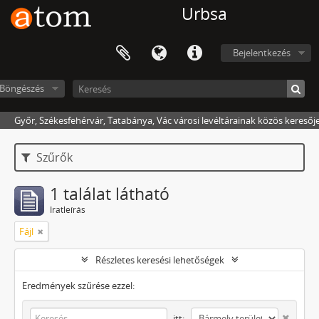
Urbsa
Bejelentkezés
Böngészés
Győr, Székesfehérvár, Tatabánya, Vác városi levéltárainak közös keresőj
Szűrők
1 találat látható
Iratleírás
Fájl
Részletes keresési lehetőségek
Eredmények szűrése ezzel:
itt: