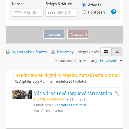
Kezdet
Befejező dátum
Átfedés
Pontosan
Nyomtatási előnézet
Hierarchy
Megtekintés:
Rendezés:
Cím
Irány:
Ereszkedő
1 eredmények digitális objektummal/tartalommal
Digitális objektummal rendelkező találatok
Vác Város Levéltára levéltári raktára
HU VVL XV-0034-c-1
Fájl
2018
Ennek része:
Vác Város Levéltára
Vác Város Levéltára