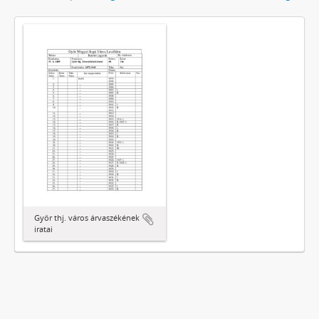
Győr thj. város árvaszékének
iratai