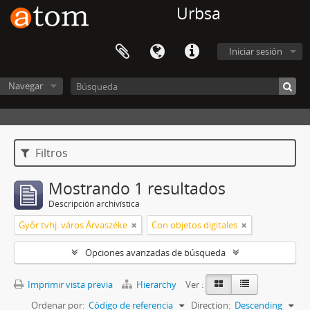
Urbsa
Iniciar sesión
Navegar
Filtros
Mostrando 1 resultados
Descripción archivística
Győr tvhj. város Árvaszéke
Con objetos digitales
Opciones avanzadas de búsqueda
Imprimir vista previa
Hierarchy
Ver :
Ordenar por:
Código de referencia
Direction:
Descending