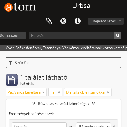
Urbsa
Bejelentkezés
Böngészés
Győr, Székesfehérvár, Tatabánya, Vác városi levéltárainak közös keresőj
Szűrők
1 találat látható
Iratleírás
Vác Város Levéltára
Fájl
Digitális objektumokkal
Részletes keresési lehetőségek
Eredmények szűrése ezzel:
itt: