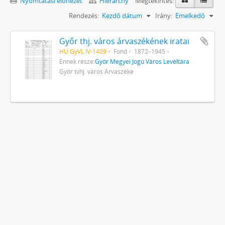
Nyomtatási előnézet
Hierarchy
Megtekintés:
Rendezés:
Kezdő dátum
Irány:
Emelkedő
Győr thj. város árvaszékének iratai
HU GyVL IV-1409
Fond
1872–1945
Ennek része:
Győr Megyei Jogú Város Levéltára
Győr tvhj. város Árvaszéke