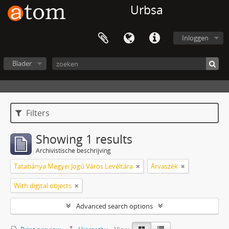
Urbsa
Inloggen
Blader
Filters
Showing 1 results
Archivistische beschrijving
Tatabánya Megyei Jogú Város Levéltára
Árvaszék
With digital objects
Advanced search options