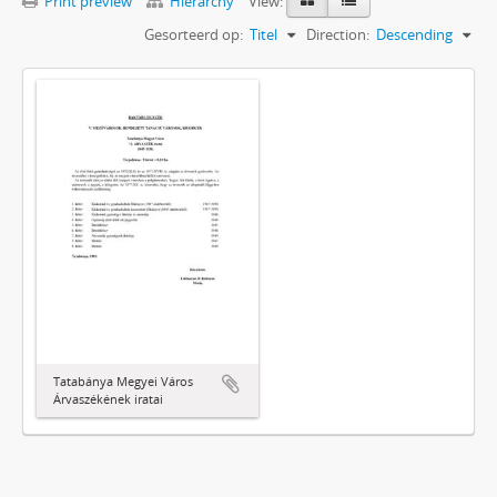
Print preview
Hierarchy
View:
Gesorteerd op:
Titel
Direction:
Descending
Tatabánya Megyei Város
Árvaszékének iratai