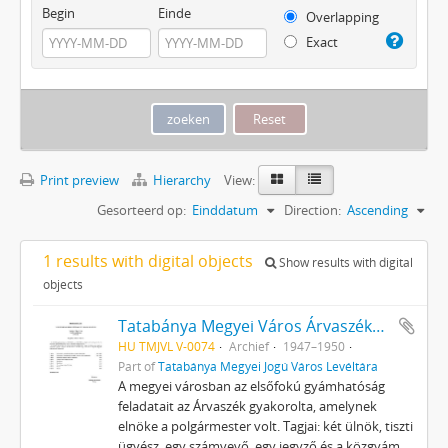
Begin
Einde
Overlapping
Exact
Print preview
Hierarchy
View:
Gesorteerd op:
Einddatum
Direction:
Ascending
1 results with digital objects
Show results with digital
objects
Tatabánya Megyei Város Árvaszékének iratai
HU TMJVL V-0074
Archief
1947–1950
Part of
Tatabánya Megyei Jogú Város Levéltára
A megyei városban az elsőfokú gyámhatóság
feladatait az Árvaszék gyakorolta, amelynek
elnöke a polgármester volt. Tagjai: két ülnök, tiszti
ügyész, egy számvevő, egy jegyző és a közgyám.