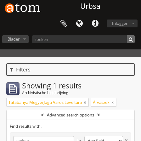
Urbsa
Inloggen
Blader
Filters
Showing 1 results
Archivistische beschrijving
Tatabánya Megyei Jogú Város Levéltára
Árvaszék
Advanced search options
Find results with:
in