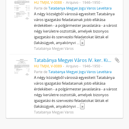
HU TMJVL V-0088
Arquivo
1946–1950
Parte de
Tatabánya Megyei Jogú Város Levéltára
A négy községből várossá egyesített Tatabánya
város igazgatási feladatainak jobb ellátása
érdekében - a polgármester javaslatára - a várost
négy kerületre osztották, amelyek bizonyos
igazgatási és szervezési feladatokat láttak el
(lakásügyek, anyakönyvi
...
»
Tatabánya Megyei Város
Tatabánya Megyei Város IV. ker. Kirendeltségének iratai
HU TMJVL V-0089
Arquivo
1946–1950
Parte de
Tatabánya Megyei Jogú Város Levéltára
A négy községből várossá egyesített Tatabánya
város igazgatási feladatainak jobb ellátása
érdekében - a polgármester javaslatára - a várost
négy kerületre osztották, amelyek bizonyos
igazgatási és szervezési feladatokat láttak el
(lakásügyek, anyakönyvi
...
»
Tatabánya Megyei Város