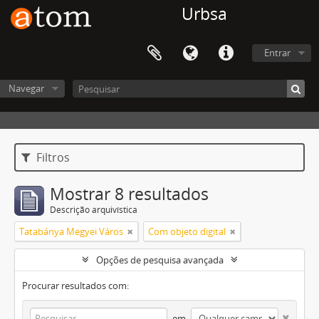
Urbsa
Entrar
Navegar
Filtros
Mostrar 8 resultados
Descrição arquivística
Tatabánya Megyei Város
Com objeto digital
Opções de pesquisa avançada
Procurar resultados com:
em