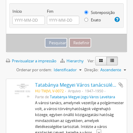
Início
Fim
Sobreposição
Exato
Previsualizar a impressão
Hierarchy
Ver:
Ordenar por ordem:
Identificador
Direção:
Ascendente
Tatabánya Megyei Város tanácsüléseinek jegyzőkönyvei
HU TMJVL V-0072
Arquivo
1947–1950
Parte de
Tatabánya Megyei Jogú Város Levéltára
A városi tanács, amelynek vezetője a polgármester
volt, a városi törvényhatóságok végrehajtó
közege, egyben önálló közigazgatási hatóság
mindazokban az ügyekben, amelyek
illetékességébe tartoztak. Intézte a város
gazdasági ügyeit, kezelte a város
...
»