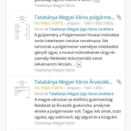
Tatabánya Megyei Város
Tatabánya Megyei Város polgármesterének iratai
HU TMJVL V-0073
Arquivo
1947–1950 (1955)
Parte de
Tatabánya Megyei Jogú Város Levéltára
A gyűjtemény a Polgármesteri Hivatal működése
során keletkezett iratokat tartalmazza. Ide
tartoznak a polgármester személyes intézkedést
igénylő ügyei, a hivatal működésének tárgyi és
személyi feltételeit dokumentáló iratok
(alkalmazotti létszám,
...
»
Tatabánya Megyei Város
Tatabánya Megyei Város Árvaszékének iratai
HU TMJVL V-0074
Arquivo
1947–1950
Parte de
Tatabánya Megyei Jogú Város Levéltára
A megyei városban az elsőfokú gyámhatóság
feladatait az Árvaszék gyakorolta, amelynek
elnöke a polgármester volt. Tagjai: két ülnök, tiszti
ügyész, egy számvevő, egy jegyző és a közgyám.
Tatabánya Megyei Város