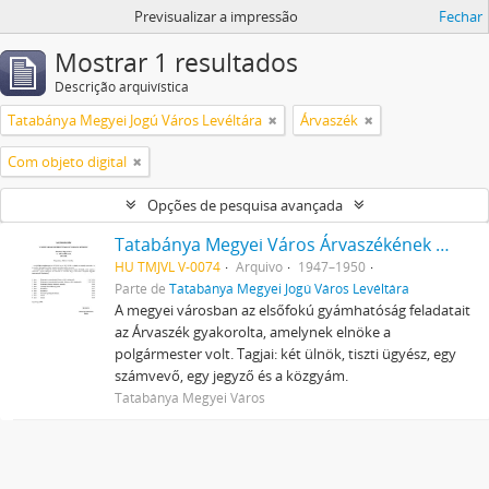
Previsualizar a impressão
Fechar
Mostrar 1 resultados
Descrição arquivística
Tatabánya Megyei Jogú Város Levéltára
Árvaszék
Com objeto digital
Opções de pesquisa avançada
Tatabánya Megyei Város Árvaszékének iratai
HU TMJVL V-0074
Arquivo
1947–1950
Parte de
Tatabánya Megyei Jogú Város Levéltára
A megyei városban az elsőfokú gyámhatóság feladatait
az Árvaszék gyakorolta, amelynek elnöke a
polgármester volt. Tagjai: két ülnök, tiszti ügyész, egy
számvevő, egy jegyző és a közgyám.
Tatabánya Megyei Város