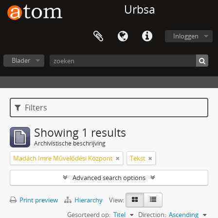
Urbsa
Inloggen
Blader
Filters
Showing 1 results
Archivistische beschrijving
Madách Imre Művelődési Központ
Tekst
Advanced search options
Print preview
Hierarchy
View:
Gesorteerd op:
Titel
Direction:
Ascending