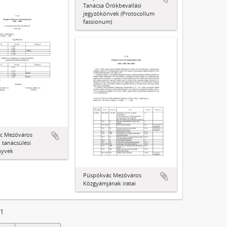
Tanácsa Örökbevallási
jegyzőkönvek (Protocollum
fassionum)
c Mezőváros
 tanácsülési
nyvek
Püspökvác Mezőváros
Közgyámjának iratai
21