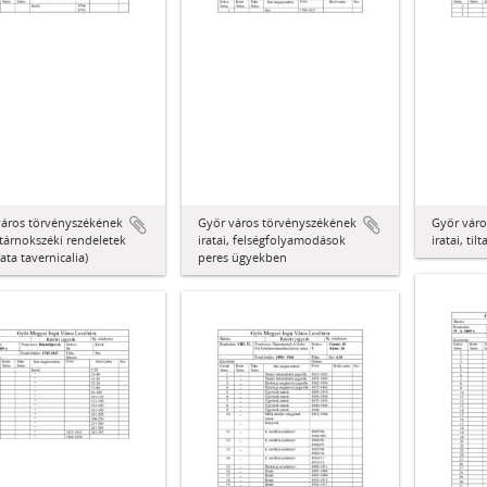
város törvényszékének
Győr város törvényszékének
Győr váro
, tárnokszéki rendeletek
iratai, felségfolyamodások
iratai, ti
ta tavernicalia)
peres ügyekben