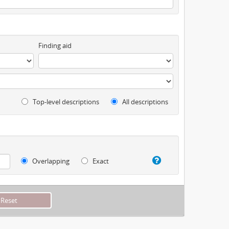
Finding aid
Top-level descriptions
All descriptions
Overlapping
Exact