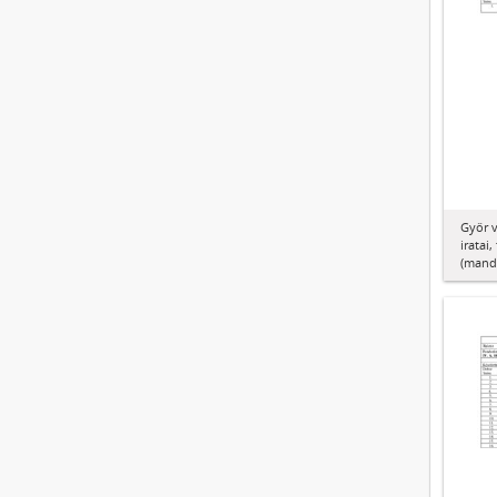
Győr 
iratai
(manda