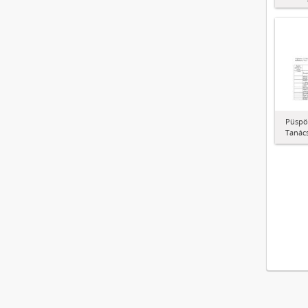
Püspö
Tanács