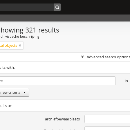
Showing 321 results
chivistische beschrijving
tal objects
Advanced search option
ults with:
in
new criteria
ults to:
archiefbewaarplaats