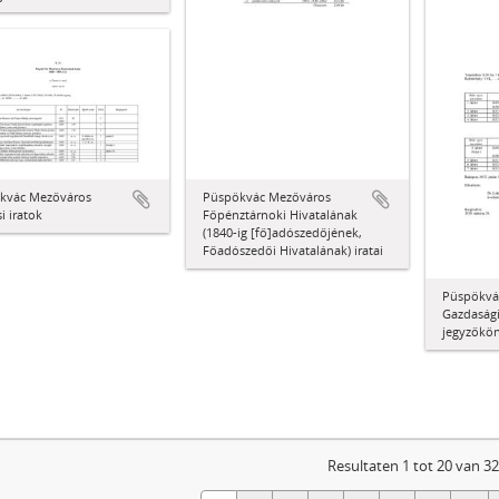
Püspökvác Mezőváros
kvác Mezőváros
Főpénztárnoki Hivatalának
i iratok
(1840-ig [fő]adószedőjének,
Főadószedői Hivatalának) iratai
Püspökvá
Gazdasági
jegyzőkö
Resultaten 1 tot 20 van 3