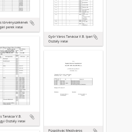
s törvényszékének
gári perek iratai
Győr Város Tanácsa V.B. Ipari
Osztály iratai
s Tanácsa V.B.
yi Osztály iratai
Püspökvác Mezőváros