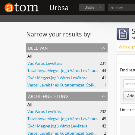
Urbsa
Blader
Narrow your results by:
Ar
deel van
With digi
All
Vác Város Levéltára
231
Find res
Tatabánya Megyei Jogú Város Levéltára
44
Győr Megyei Jogú Város Levéltára
41
Városi Levéltár és Kutatóintézet, Székesfehérvár
1
archiefinstelling
Add 
All
Limit res
Vác Város Levéltára
232
Tatabánya Megyei Jogú Város Levéltára
45
Győr Megyei Jogú Város Levéltára
42
Városi Levéltár és Kutatóintézet, Székesfehérvár
2