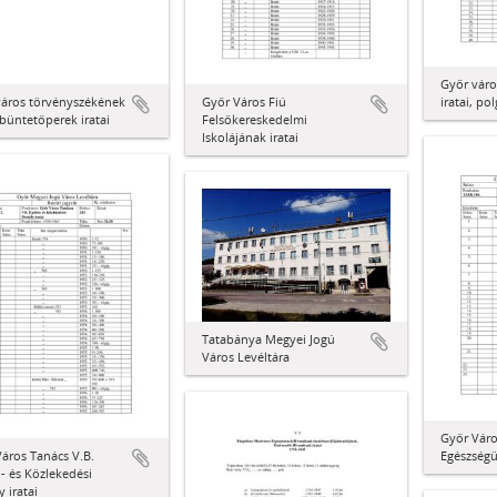
Győr váro
város törvényszékének
Győr Város Fiú
iratai, pol
, büntetőperek iratai
Felsőkereskedelmi
Iskolájának iratai
Tatabánya Megyei Jogú
Város Levéltára
Győr Váro
áros Tanács V.B.
Egészségüg
i- és Közlekedési
y iratai