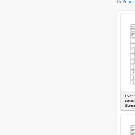
Print 
Győr S
tanács
(litter