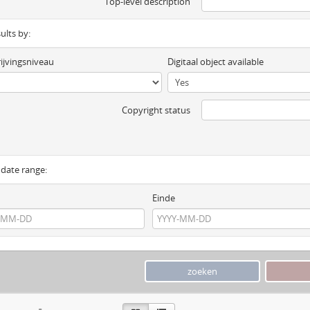
Top-level description
sults by:
ijvingsniveau
Digitaal object available
Copyright status
y date range:
Einde