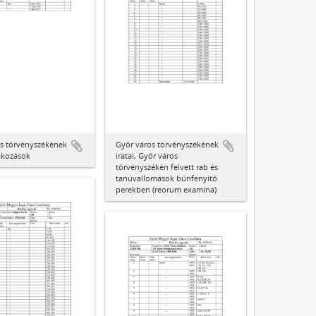
s törvényszékének
Győr város törvényszékének
ltakozások
iratai, Győr város
törvényszékén felvett rab és
tanúvallomások bűnfenyítő
perekben (reorum examina)