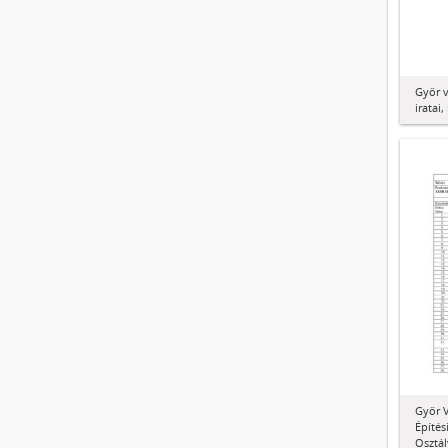
Győr 
iratai
Győr V
Építés
Osztál