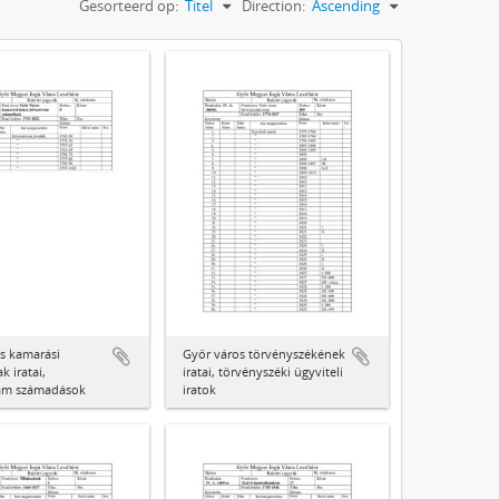
Gesorteerd op:
Titel
Direction:
Ascending
s kamarási
Győr város törvényszékének
k iratai,
iratai, törvényszéki ügyviteli
ám számadások
iratok