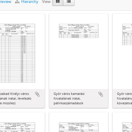
preview
Hierarchy
View:
zabad Királyi város
Győr város kamarási
Győr váro
ának iratai, levelezés
hivatalának iratai,
hivatalána
ae missiles)
pálinkaszámadások
kövezetv