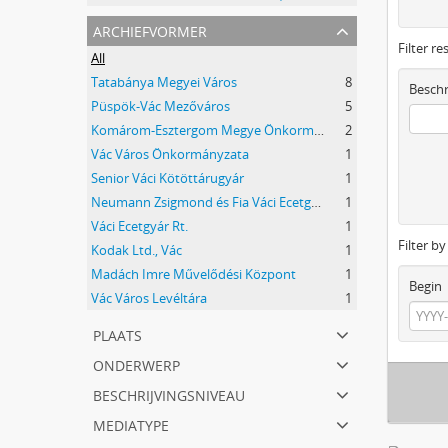
archiefvormer
Filter re
All
Tatabánya Megyei Város
8
Beschr
Püspök-Vác Mezőváros
5
Komárom-Esztergom Megye Önkormányzati Hivatala Bélyeggyűjtő Egyesülete Tatabánya
2
Vác Város Önkormányzata
1
Senior Váci Kötöttárugyár
1
Neumann Zsigmond és Fia Váci Ecetgyár
1
Váci Ecetgyár Rt.
1
Filter b
Kodak Ltd., Vác
1
Madách Imre Művelődési Központ
1
Begin
Vác Város Levéltára
1
plaats
onderwerp
beschrijvingsniveau
mediatype