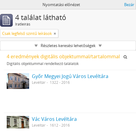
Nyomtatási előnézet
Bezár
4 találat látható
Iratleírás
Csak legfelső szintű leírások
Részletes keresési lehetőségek
4 eredmények digitális objektummal/tartalommal
Digitális objektummal rendelkező találatok
Győr Megyei Jogú Város Levéltára
Levéltár
1322 - 2016
Vác Város Levéltára
Levéltár
1612 - 2016