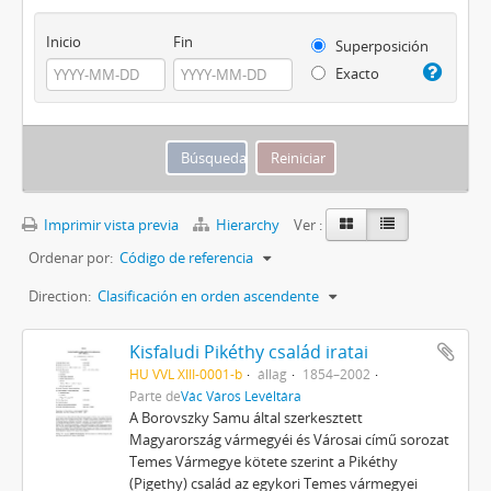
Inicio
Fin
Superposición
Exacto
Imprimir vista previa
Hierarchy
Ver :
Ordenar por:
Código de referencia
Direction:
Clasificación en orden ascendente
Kisfaludi Pikéthy család iratai
HU VVL XIII-0001-b
állag
1854–2002
Parte de
Vác Város Levéltára
A Borovszky Samu által szerkesztett
Magyarország vármegyéi és Városai című sorozat
Temes Vármegye kötete szerint a Pikéthy
(Pigethy) család az egykori Temes vármegyei