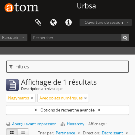
Urbsa
Ouverture de session
Parcourir
Filtres
Affichage de 1 résultats
Description archivistique
Nagymaros
Avec objets numériques
Options de recherche avancée
Aperçu avant impression
Hierarchy
Affichage :
Trier par:
Pertinence
Direction:
Décroissant