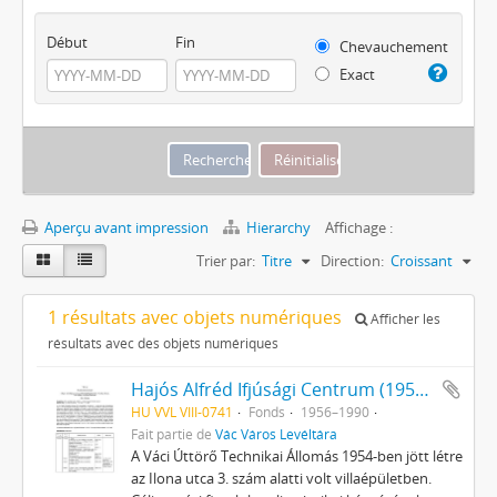
Début
Fin
Chevauchement
Exact
Aperçu avant impression
Hierarchy
Affichage :
Trier par:
Titre
Direction:
Croissant
1 résultats avec objets numériques
Afficher les
résultats avec des objets numériques
Hajós Alfréd Ifjúsági Centrum (1958-ig Váci Úttörő Technikai Állomás, 1989-ig Hajós Alfréd Úttörőház) iratai
HU VVL VIII-0741
Fonds
1956–1990
Fait partie de
Vác Város Levéltára
A Váci Úttörő Technikai Állomás 1954-ben jött létre
az Ilona utca 3. szám alatti volt villaépületben.