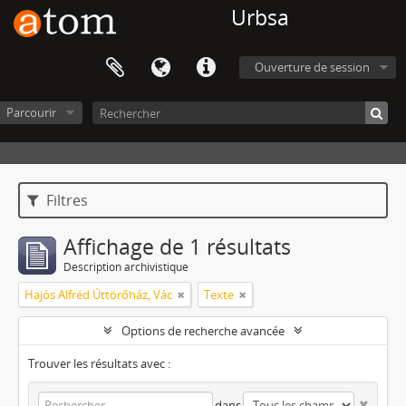
Urbsa
Ouverture de session
Parcourir
Filtres
Affichage de 1 résultats
Description archivistique
Hajós Alfréd Úttörőház, Vác
Texte
Options de recherche avancée
Trouver les résultats avec :
dans