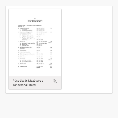
Püspökvác Mezőváros
Tanácsának iratai