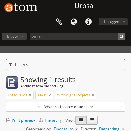
Urbsa
Inloggen
Blader
Filters
Showing 1 results
Archivistische beschrijving
Mezőváros
Tekst
With digital objects
Advanced search options
Print preview
Hierarchy
View:
Gesorteerd op:
Einddatum
Direction:
Descending