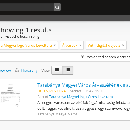
Showing 1 results
chivistische beschrijving
a Megyei Jogú Város Levéltára
Árvaszék
With digital objects
Advanced search option
preview
Hierarchy
View:
Tatabánya Megyei Város Árvaszékének irat
HU TMJVL V-0074
Archief
1947–1950
Part of
Tatabánya Megyei Jogú Város Levéltára
A megyei városban az elsőfokú gyámhatóság feladatai
volt. Tagjai: két ülnök, tiszti ügyész, egy számvevő, e
Tatabánya Megyei Város