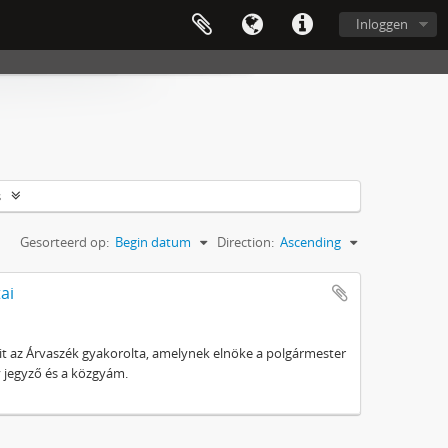
Inloggen
s
Gesorteerd op:
Begin datum
Direction:
Ascending
ai
t az Árvaszék gyakorolta, amelynek elnöke a polgármester
gy jegyző és a közgyám.