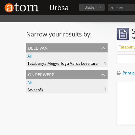
Urbsa
Blader
Narrow your results by:
Ar
deel van
Tatabány
All
Tatabánya Megyei Jogú Város Levéltára
1
onderwerp
Print 
All
Árvaszék
1