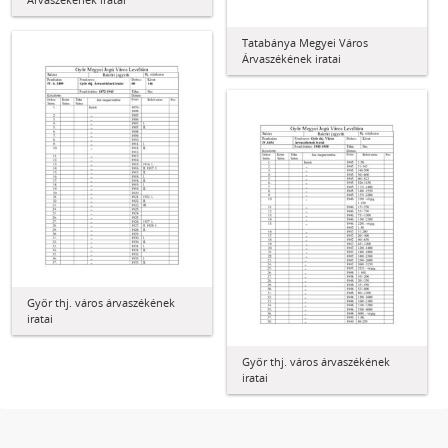
Tatabánya Megyei Város
Árvaszékének iratai
Győr thj. város árvaszékének
iratai
Győr thj. város árvaszékének
iratai