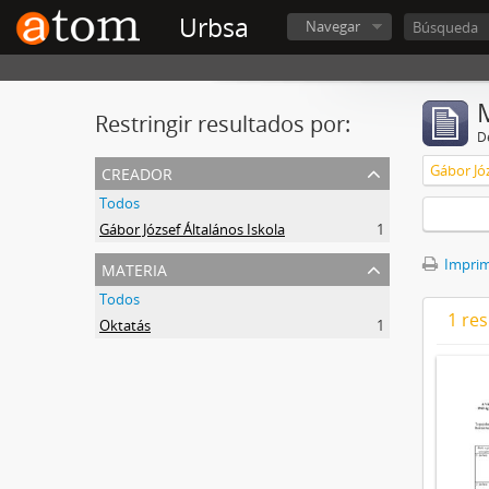
Urbsa
Navegar
Restringir resultados por:
De
creador
Gábor Józ
Todos
Gábor József Általános Iskola
1
materia
Imprimi
Todos
1 res
Oktatás
1