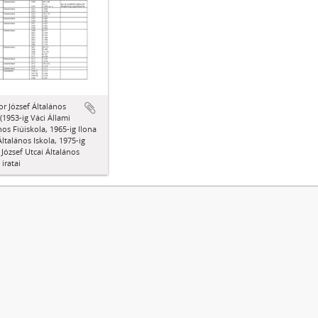
r József Általános
 (1953-ig Váci Állami
nos Fiúiskola, 1965-ig Ilona
Általános Iskola, 1975-ig
József Utcai Általános
 iratai