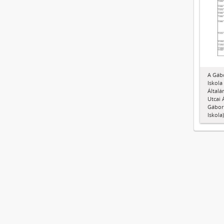
A Gábo
Iskola
Általá
Utcai 
Gábor 
Iskola)