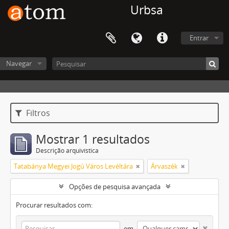
Urbsa
Entrar
Navegar
Filtros
Mostrar 1 resultados
Descrição arquivística
Tatabánya Megyei Jogú Város Levéltára
Árvaszék
Opções de pesquisa avançada
Procurar resultados com:
em