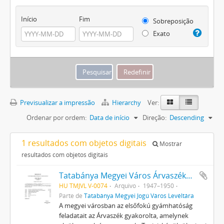
Início
Fim
Sobreposição
Exato
Previsualizar a impressão
Hierarchy
Ver:
Ordenar por ordem:
Data de início
Direção:
Descending
1 resultados com objetos digitais
Mostrar
resultados com objetos digitais
Tatabánya Megyei Város Árvaszékének iratai
HU TMJVL V-0074
Arquivo
1947–1950
Parte de
Tatabánya Megyei Jogú Város Levéltára
A megyei városban az elsőfokú gyámhatóság
feladatait az Árvaszék gyakorolta, amelynek