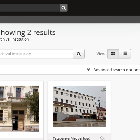
Showing 2 results
chival institution
View:
Advanced search option
Tatabánya Megyei Jogú