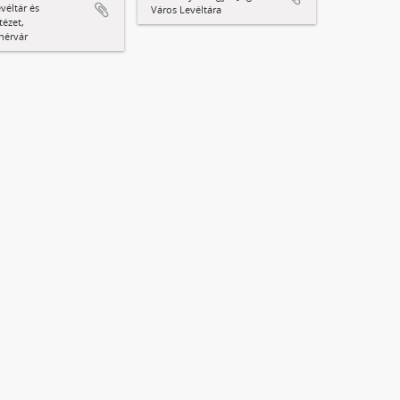
véltár és
Város Levéltára
tézet,
hérvár