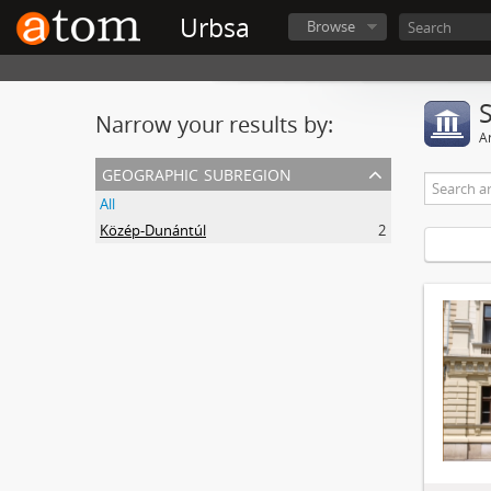
Urbsa
Browse
Narrow your results by:
Ar
geographic subregion
All
Közép-Dunántúl
2