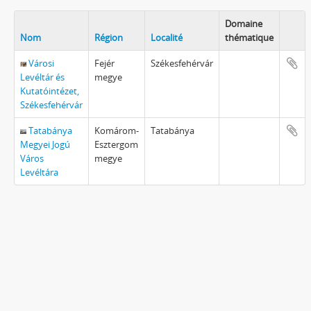
Domaine
Nom
Région
Localité
thématique
Városi
Fejér
Székesfehérvár
Levéltár és
megye
Kutatóintézet,
Székesfehérvár
Tatabánya
Komárom-
Tatabánya
Megyei Jogú
Esztergom
Város
megye
Levéltára