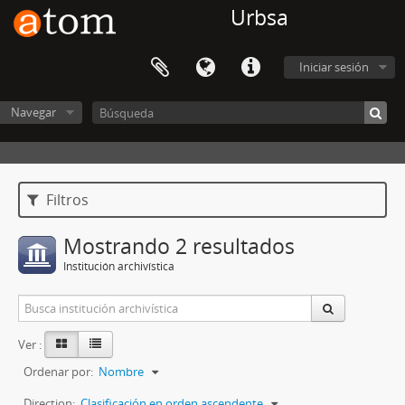
Urbsa
Iniciar sesión
Navegar
Filtros
Mostrando 2 resultados
Institución archivística
Ver :
Ordenar por:
Nombre
Direction:
Clasificación en orden ascendente