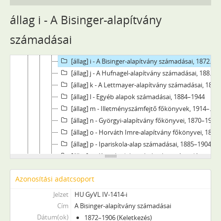
[állag] d - Szegényház és árvaház számadásai, 1872–1883
[állag] e - A Camillus rk. templom számadásai, 1872–1903
állag i - A Bisinger-alapítvány
[állag] f - A Duna-kotrási alap számadásai, 1887–1904
számadásai
[állag] g - Az újvárosi rk. templom számadásai, 1872–1883
[állag] h - A Kálvária-alap számadásai, 1872–1903
[állag] i - A Bisinger-alapítvány számadásai, 1872–1906
[állag] j - A Hufnagel-alapítvány számadásai, 1881–1906
[állag] k - A Lettmayer-alapítvány számadásai, 1872–1894
[állag] l - Egyéb alapok számadásai, 1884–1944
[állag] m - Illetményszámfejtő főkönyvek, 1914–1945
[állag] n - Györgyi-alapítvány főkönyvei, 1870–1906
[állag] o - Horváth Imre-alapítvány főkönyvei, 1893–1906
[állag] p - Ipariskola-alap számadásai, 1885–1904
[állag] q - Kereskedelmi iskola-alap számadásai, 1897–1904
[állag] r - Kórházi számadások, 1872–1942
Azonosítási adatcsoport
[állag] s - Nyugdíj-alap számadásai, 1885–1916
[állag] t - Salvator rk. templom számadásai, 1872–1906
Jelzet
HU GyVL IV-1414-i
[állag] u - Szegényalap számadásai, 1881–1905
Cím
A Bisinger-alapítvány számadásai
[állag] v - Útalap számadásai, 1891–1945
Dátum(ok)
1872–1906 (Keletkezés)