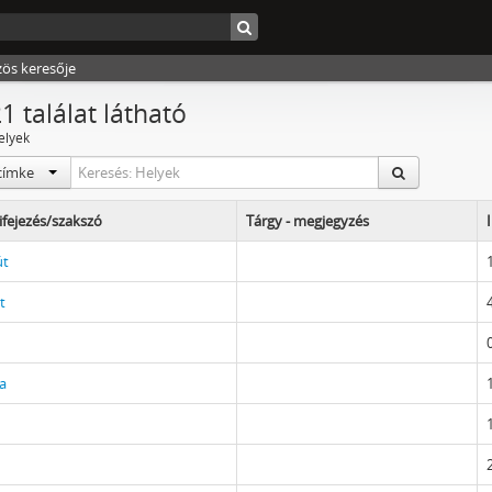
zös keresője
1 találat látható
elyek
címke
ifejezés/szakszó
Tárgy - megjegyzés
út
t
la