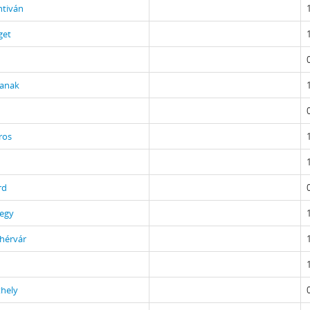
ntiván
get
anak
ros
rd
egy
hérvár
hely