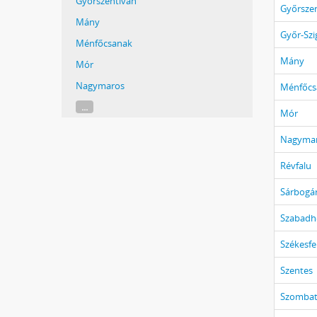
Győrszentiván
Győrsze
Mány
Győr-Szi
Ménfőcsanak
Mány
Mór
Nagymaros
Ménfőcs
...
Mór
Nagyma
Révfalu
Sárbogá
Szabadh
Székesfe
Szentes
Szombat