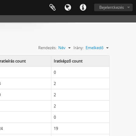
Bejelentkezés
Rendezés:
Név
Irány:
Emelkedő
Iratleírás count
Iratképző count
1
0
4
2
0
2
1
2
1
0
24
19