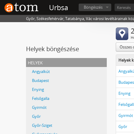
Urbsa
Böngészés
Győr, Székesfehérvár, Tatabánya, Vác városi levéltárainak kö
2
H
Összes 
Helyek böngészése
Helyek k
helyek
Angyalk
Angyalkút
Budapest
Budapes
Enying
Enying
Felsőgalla
Felsőgal
Gyirmót
Gyirmót
Győr
Győr-Sziget
Győr