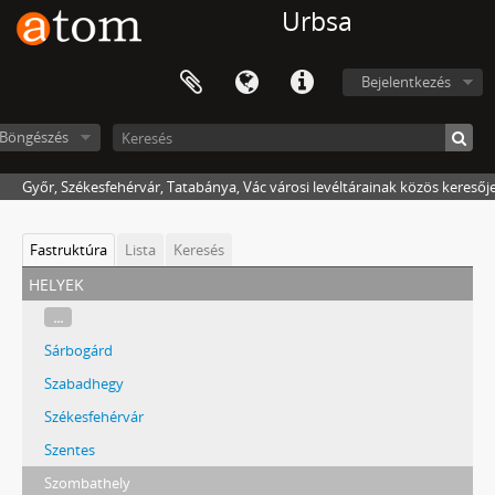
Urbsa
Bejelentkezés
Böngészés
Győr, Székesfehérvár, Tatabánya, Vác városi levéltárainak közös keresőj
Fastruktúra
Lista
Keresés
helyek
...
Sárbogárd
Szabadhegy
Székesfehérvár
Szentes
Szombathely