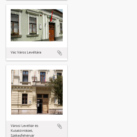
Vác Város Levéltára
Városi Levéltár és
Kutatóintézet,
Székesfehérvár