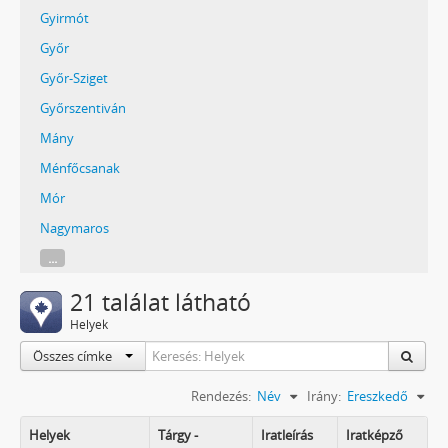
Gyirmót
Győr
Győr-Sziget
Győrszentiván
Mány
Ménfőcsanak
Mór
Nagymaros
...
21 találat látható
Helyek
Összes címke
Rendezés:
Név
Irány:
Ereszkedő
Helyek
Tárgy -
Iratleírás
Iratképző