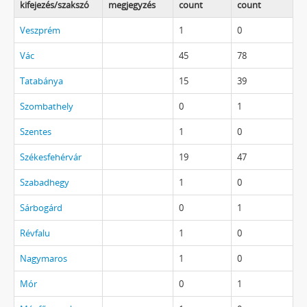
kifejezés/szakszó
megjegyzés
count
count
Veszprém
1
0
Vác
45
78
Tatabánya
15
39
Szombathely
0
1
Szentes
1
0
Székesfehérvár
19
47
Szabadhegy
1
0
Sárbogárd
0
1
Révfalu
1
0
Nagymaros
1
0
Mór
0
1