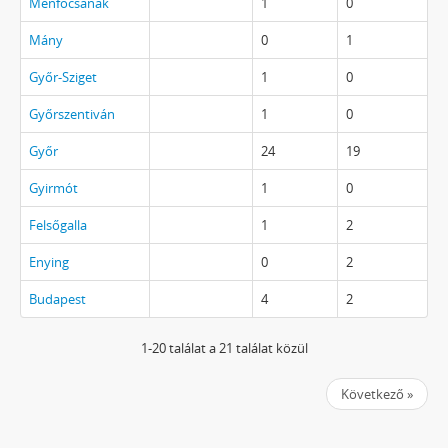
Ménfőcsanak
1
0
Mány
0
1
Győr-Sziget
1
0
Győrszentiván
1
0
Győr
24
19
Gyirmót
1
0
Felsőgalla
1
2
Enying
0
2
Budapest
4
2
1-20 találat a 21 találat közül
Következő »