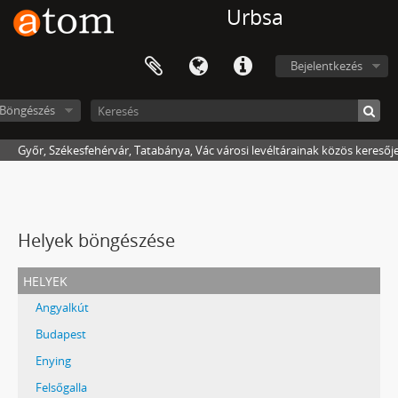
Urbsa
Bejelentkezés
Böngészés
Győr, Székesfehérvár, Tatabánya, Vác városi levéltárainak közös keresőj
Helyek böngészése
helyek
Angyalkút
Budapest
Enying
Felsőgalla