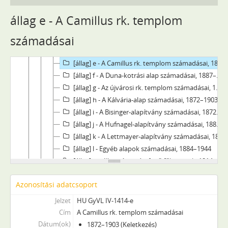
[Fond] 1414 - Győr thj. város számvevőségének iratai, 1870–1945
[állag] a - Költségvetési iratok, 1881–1902
állag e - A Camillus rk. templom
[állag] b - Számadási iratok, 1872–1944
számadásai
[állag] c - Alapítványi főkönyvek, 1884–1944
[állag] d - Szegényház és árvaház számadásai, 1872–1883
[állag] e - A Camillus rk. templom számadásai, 1872–1903
[állag] f - A Duna-kotrási alap számadásai, 1887–1904
[állag] g - Az újvárosi rk. templom számadásai, 1872–1883
[állag] h - A Kálvária-alap számadásai, 1872–1903
[állag] i - A Bisinger-alapítvány számadásai, 1872–1906
[állag] j - A Hufnagel-alapítvány számadásai, 1881–1906
[állag] k - A Lettmayer-alapítvány számadásai, 1872–1894
[állag] l - Egyéb alapok számadásai, 1884–1944
[állag] m - Illetményszámfejtő főkönyvek, 1914–1945
[állag] n - Györgyi-alapítvány főkönyvei, 1870–1906
Azonosítási adatcsoport
[állag] o - Horváth Imre-alapítvány főkönyvei, 1893–1906
[állag] p - Ipariskola-alap számadásai, 1885–1904
Jelzet
HU GyVL IV-1414-e
[állag] q - Kereskedelmi iskola-alap számadásai, 1897–1904
Cím
A Camillus rk. templom számadásai
[állag] r - Kórházi számadások, 1872–1942
Dátum(ok)
1872–1903 (Keletkezés)