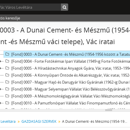
[fondfőcsoport] XVI - A NÉPKÖZTÁRSASÁG ÉS A TANÁCSKÖZTÁRSASÁG F
[fondfőcsoport] XVII - NÉPHATALMI ÉS KÜLÖNLEGES FELADATOKRA LÉT
zös keresője
[fondfőcsoport] XXIII - TANÁCSOK, 1945–1990
[fondfőcsoport] XXIV - AZ ÁLLAMIGAZGATÁS TERÜLETI SZERVEI, 1952–19
0003 - A Dunai Cement- és Mészmű (1954-
[fondfőcsoport] XXIX - GAZDASÁGI SZERVEK, 1946–2010
t -és Mészmű váci telepe), Vác iratai
[Fond] 0001 - Az Alumínium és Horganyfeldolgozó Vállalat, Vác iratai
[Fond] 0002 - A Duna-Mix Kft. (1976-ig Dunai Gombgyár, 1993-ig Dunai 
[Fond] 0003 - A Dunai Cement- és Mészmű (1954-1956 között a Tatabá
[Fond] 0004 - Forte Fotókémiai Ipari Vállalat (1949-ig Forte Fotókémiai I
[Fond] 0005 - A Híradástechnikai Anyagok Gyára, Vác iratai, 1953–199
[Fond] 0006 - A Könnyűipari Öntöde és Alkatrészgyár, Vác iratai, 195
[Fond] 0007 - Magyar Hajó és Darugyár Váci Gyárának (1962-ig Dunai 
[Fond] 0008 - Magyar Selyemipari Vállalat Váci Bélésszövőgyárának (19
[Fond] 0009 - A Mészhomoktéglagyárak Vállalat Váci Mészhomoktégla
[Fond] 0010 - A Pamutfonóipari Vállalat Váci Finompamutfonó és Cérnázógyá
[Fond] 0011 - A Pest Megyei Nyomda Vállalat, Vác iratai, 1952–1992
[Fond] 0012 - A Pest Megyei Tanácsi Építőipari Vállalat, Vác iratai, 19
 Levéltára
GAZDASÁGI SZERVEK
A Dunai Cement- és Mészmű (1954-1956 között a Tatabányai Cement -és Mészmű váci telepe), Vác iratai
[Fond] 0013 - A Pest-Nógrád Megyei Állatforgalmi és Húsipari Vállalat Váci Gyárának (1964-ig Váci 