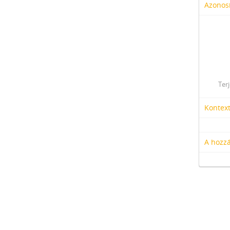
Azonosí
Ter
Kontex
A hozzá