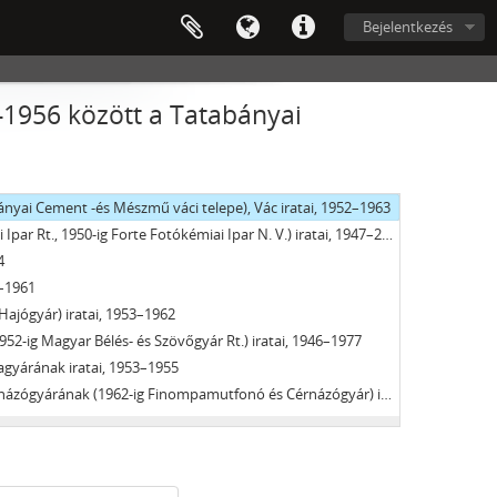
ORRADALMI SZERVEI, 1919
Bejelentkezés
REJÖTT BIZOTTSÁGOK, 1945–1990
91
1956 között a Tatabányai
, 1952–1953
Tömegcikkipari Vállalat), Vác iratai, 1950–1998
nyai Cement -és Mészmű váci telepe), Vác iratai, 1952–1963
par Rt., 1950-ig Forte Fotókémiai Ipar N. V.) iratai, 1947–2007
4
2–1961
Hajógyár) iratai, 1953–1962
52-ig Magyar Bélés- és Szövőgyár Rt.) iratai, 1946–1977
gyárának iratai, 1953–1955
rának (1962-ig Finompamutfonó és Cérnázógyár) iratai, 1950–1989
73–1981
Húsipari Vállalat, 1968-ig Pest-Nógrád Megyei Húsipari Vállalat) iratai, 1950–1992