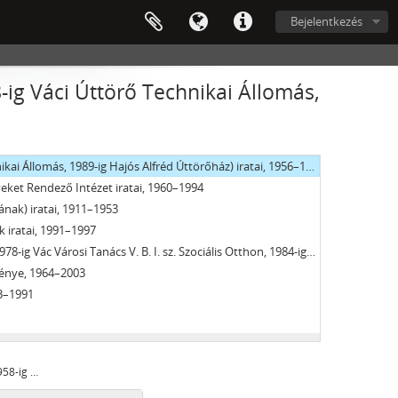
an Siketek Kisegítő Iskolája és Nevelőotthona) iratai, 1963 - 1993
Bejelentkezés
la, 1986-ig Kisegítő Iskola, 1991-ig Általános Iskola), Vác iratai, 1961–1993
rvezetének (GAMESZ) iratai, 1982–2010
-ig Váci Úttörő Technikai Állomás,
2011
ai Állomás, 1989-ig Hajós Alfréd Úttörőház) iratai, 1956–1990
yeket Rendező Intézet iratai, 1960–1994
nak) iratai, 1911–1953
 iratai, 1991–1997
n, 1984-ig Vác Városi Tanács V. B. I. sz. Szociális Otthon és Városi Gondozási Központ) iratai, 1948–1990
eménye, 1964–2003
73–1991
nye, 1972–1995
Hajós Alfréd Ifjúsági Centrum (1958-ig Váci Úttörő Technikai Állomás, 1989-ig Hajós Alfréd Úttörőház) iratai