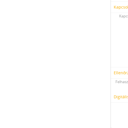
Kapcso
Kapcs
Ellenőr
Felhasz
Digitál