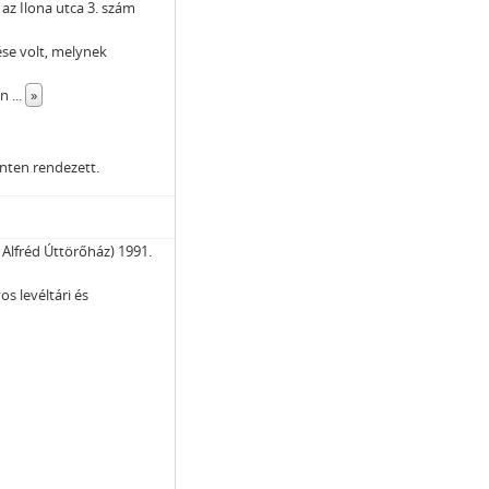
 az Ilona utca 3. szám
tése volt, melynek
an
...
»
inten rendezett.
 Alfréd Úttörőház) 1991.
s levéltári és