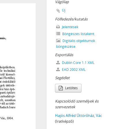
–2002
Vágólap
Új
Fölfedezés/kutatás
Jelentések
Böngészés listaként.
Digitális objektumok
ORRADALMI SZERVEI, 1919
böngészése.
REJÖTT BIZOTTSÁGOK, 1945–1990
Exportálás
Dublin Core 1.1 XML
91
EAD 2002 XML
Segédlet
NKORMÁNYZATOK, 1989–2014
Letöltés
Kapcsolódó személyek és
szervezetek
Hajós Alfréd Úttörőház, Vác
(Iratképző)