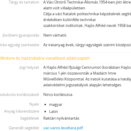
Tárgy és tartalom
A Váci Úttörő Technikai Állomás 1954-ben jött létre
alatti volt villaépületben.
Célja a váci fiatalok politechnikai képzésének segí
érdekében különféle technikai
szakköröket indítottak. Hajós Alfréd nevét 1958-b
Jövőbeni gyarapodás
Nem várható.
írási egység szerkezete
Az iratanyag évek, tárgyi egységek szerint középsz
férésre és használatra vonatkozó adatcsoport
Jogi helyzet
A Hajós Alfréd Ifjúsági Centrumot (korábban Hajós
március 1-jén összevonták a Madách Imre
Művelődési Központtal. Az iratok kutatása a hatályo
adatvédelmi jogszabályok alapján lehetséges.
odukciós korlátozások
Nincs korlátozva.
Nyelv
magyar
Anyag írásrendszere
Latin
Segédletek
Raktári nyilvántartás
Generált segédlet
vac-varos-leveltara.pdf