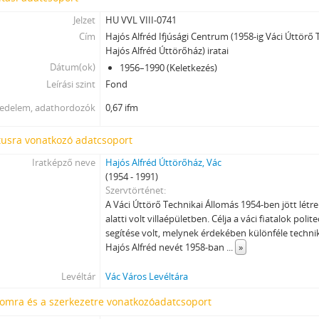
Jelzet
HU VVL VIII-0741
Cím
Hajós Alfréd Ifjúsági Centrum (1958-ig Váci Úttörő 
Hajós Alfréd Úttörőház) iratai
Dátum(ok)
1956–1990 (Keletkezés)
Leírási szint
Fond
jedelem, adathordozók
0,67 ifm
tusra vonatkozó adatcsoport
Iratképző neve
Hajós Alfréd Úttörőház, Vác
(1954 - 1991)
Szervtörténet
A Váci Úttörő Technikai Állomás 1954-ben jött létre
alatti volt villaépületben. Célja a váci fiatalok pol
segítése volt, melynek érdekében különféle technik
Hajós Alfréd nevét 1958-ban
...
»
Levéltár
Vác Város Levéltára
lomra és a szerkezetre vonatkozóadatcsoport