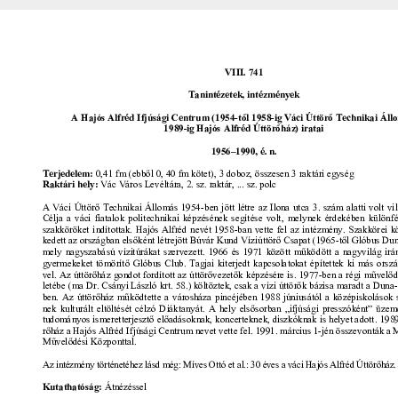
[fondfőcsoport] X - EGYESÜLETEK, (TÖMEG)SZERVEZETEK, PÁRTOK, 1821
[fondfőcsoport] XI - GAZDASÁGI SZERVEK, 1876–1956
[fondfőcsoport] XII - EGYHÁZI SZERVEZETEK, INTÉZMÉNYEK, 1764 –1950
[fondfőcsoport] XIII - CSALÁDOK, 1821–2007
[fondfőcsoport] XIV - SZEMÉLYEK, 1800–2016
[fondfőcsoport] XV - GYŰJTEMÉNYEK, 1074–2016
[fondfőcsoport] XVI - A NÉPKÖZTÁRSASÁG ÉS A TANÁCSKÖZTÁRSASÁG F
[fondfőcsoport] XVII - NÉPHATALMI ÉS KÜLÖNLEGES FELADATOKRA LÉT
[fondfőcsoport] XXIII - TANÁCSOK, 1945–1990
[fondfőcsoport] XXIV - AZ ÁLLAMIGAZGATÁS TERÜLETI SZERVEI, 1952–19
[fondfőcsoport] XXIX - GAZDASÁGI SZERVEK, 1946–2010
[fondfőcsoport] XXX - SZÖVETKEZETEK, 1949–2015
[fondfőcsoport] XXXVII - MEGYEI JOGÚ VÁROSI, VÁROSI ÉS KÖZSÉGI Ö