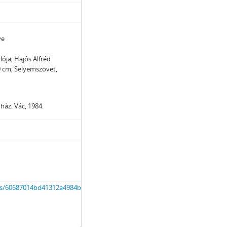
ye
lója, Hajós Alfréd
9 cm, Selyemszövet,
őház. Vác, 1984.
ts/60687014bd41312a4984b27d07acff66.pdf