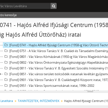
[Fond] 0604 - Simon Antal Általános Iskola, Diákotthon és Gyermekotthon (korább
[Fond] 0605 - Általános Iskola és Speciális Szakiskola (1968-ig Állami Gyógypedagógiai Isko
zös keresője
[Fond] 0651 - A Vác Városi Tanács V. B. Gazdasági-Műszaki Ellátó Sze
[Fond] 0701 - Vác Város Levéltárának iratai, 1981–2006
0741 - Hajós Alfréd Ifjúsági Centrum (1958
[Fond] 0702 - A Katona Lajos Városi Könyvtár iratai, 1952–2008
ig Hajós Alfréd Úttörőház) iratai
[Fond] 0703 - Váci Értéktár - Közérdekű Muzeális Gyűjtemény, 2009–
[Fond] 0731 - Madách Imre Művelődési Központ iratai, 1967-1999
[Fond] 0741 - Hajós Alfréd Ifjúsági Centrum (1958-ig Váci Úttörő Technik
[Fond] 0751 - A Vác Városi Tanács V. B. Családi és Társadalmi Esemén
[Fond] 0801 - Vác Város Kórházának (1950-ig Vác Város Magánkórházá
[Fond] 0802 - Vác Város Önkormányzata Egészségügyi Alapellátásának
[Fond] 0811 - Vác Városi Tanács V. B. Egyesített Szociális Intézmény (1978-ig Vác Városi Tanács V. B. I. sz. Szociális Ottho
[Fond] 0851 - Vác városi területi bölcsődék iratainak levéltári gyűjt
[Fond] 0901 - Vác Városi Tanács V. B. Családsegítő Központ iratai, 19
[Fond] 0951 - Vác Város Sportcsarnokának iratai, 1996–2002
[Fond] 0952 - Vác Város Sportintézményeinek iratai, 1994–2010
[Fond] 3651 - Napközi otthonos óvodák iratainak levéltári gyűjtemé
 Levéltára
TANINTÉZETEK, INTÉZMÉNYEK
[fondfőcsoport] IX - TESTÜLETEK, 1705–1970