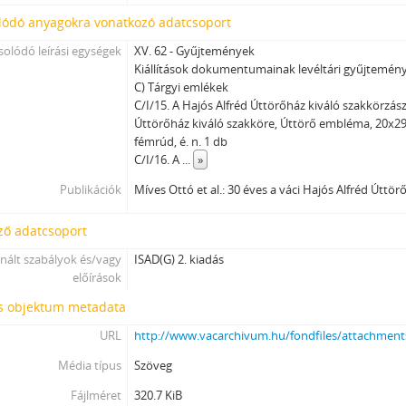
lódó anyagokra vonatkozó adatcsoport
olódó leírási egységek
XV. 62 - Gyűjtemények
Kiállítások dokumentumainak levéltári gyűjtemén
C) Tárgyi emlékek
C/I/15. A Hajós Alfréd Úttörőház kiváló szakkörzász
Úttörőház kiváló szakköre, Úttörő embléma, 20x2
fémrúd, é. n. 1 db
C/I/16. A
...
»
Publikációk
Míves Ottó et al.: 30 éves a váci Hajós Alfréd Úttör
ző adatcsoport
nált szabályok és/vagy
ISAD(G) 2. kiadás
előírások
is objektum metadata
URL
http://www.vacarchivum.hu/fondfiles/attachmen
Média típus
Szöveg
Fájlméret
320.7 KiB