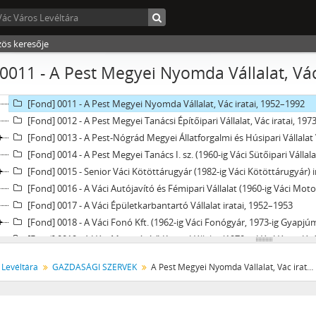
[Fond] 0005 - A Híradástechnikai Anyagok Gyára, Vác iratai, 1953–199
[Fond] 0006 - A Könnyűipari Öntöde és Alkatrészgyár, Vác iratai, 195
[Fond] 0007 - Magyar Hajó és Darugyár Váci Gyárának (1962-ig Dunai 
zös keresője
[Fond] 0008 - Magyar Selyemipari Vállalat Váci Bélésszövőgyárának (19
0011 - A Pest Megyei Nyomda Vállalat, Vác
[Fond] 0009 - A Mészhomoktéglagyárak Vállalat Váci Mészhomoktégla
[Fond] 0010 - A Pamutfonóipari Vállalat Váci Finompamutfonó és Cérnázógyá
[Fond] 0011 - A Pest Megyei Nyomda Vállalat, Vác iratai, 1952–1992
[Fond] 0012 - A Pest Megyei Tanácsi Építőipari Vállalat, Vác iratai, 19
[Fond] 0013 - A Pest-Nógrád Megyei Állatforgalmi és Húsipari Vállalat Váci Gyárának (1964-ig Váci 
[Fond] 0014 - A Pest Megyei Tanács I. sz. (1960-ig Váci Sütőipari Vállal
[Fond] 0015 - Senior Váci Kötöttárugyár (1982-ig Váci Kötöttárugyár) 
[Fond] 0016 - A Váci Autójavító és Fémipari Vállalat (1960-ig Váci Motor- és Gépjaví
[Fond] 0017 - A Váci Épületkarbantartó Vállalat iratai, 1952–1953
[Fond] 0018 - A Váci Fonó Kft. (1962-ig Váci Fonógyár, 1973-ig Gyapjúmosó és Szövőgyár Váci Gy
[Fond] 0019 - A Váci Magasépítő Közös Vállalat (1970-ig Vác Város, Járás Termelőszövetkezeteinek Építőipari Vállalkozása, 1979-ig 
[Fond] 0020 - A Váci Szikvízgyártó és Szeszfőzde Vállalat iratai, 1954–
 Levéltára
GAZDASÁGI SZERVEK
A Pest Megyei Nyomda Vállalat, Vác iratai
[Fond] 0021 - A Váci Városüzemeltetési Kft. (1966-ig Váci Községgazdálkodási 
[Fond] 0022 - A Dunamenti Víz- és Csatornamű Vállalat (1955-ig Váci 
[Fond] 0023 - A Pest Megyei Mosoda Vállalat, Vác iratai, 1954–1956