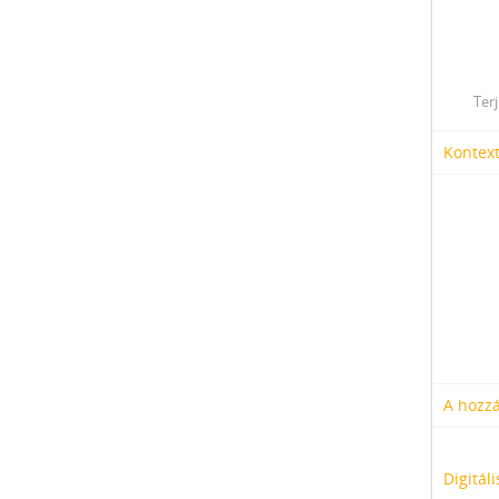
Ter
Kontex
A hozzá
Digitál