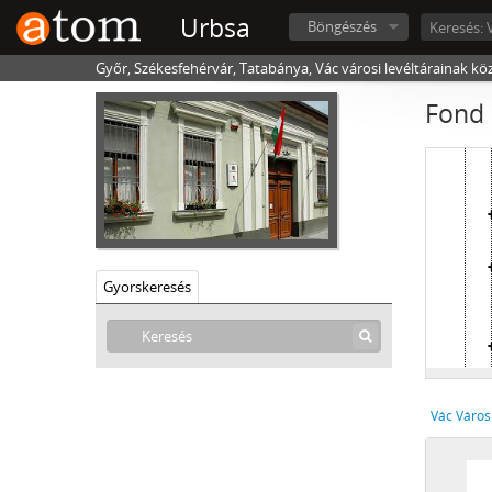
Urbsa
Böngészés
Győr, Székesfehérvár, Tatabánya, Vác városi levéltárainak kö
Fond 
Gyorskeresés
Vác Város