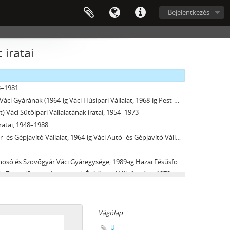
4
Bejelentkezés
2–1961
Hajógyár) iratai, 1953–1962
52-ig Magyar Bélés- és Szövőgyár Rt.) iratai, 1946–1977
 iratai
gyárának iratai, 1953–1955
rának (1962-ig Finompamutfonó és Cérnázógyár) iratai, 1950–1989
73–1981
Húsipari Vállalat, 1968-ig Pest-Nógrád Megyei Húsipari Vállalat) iratai, 1950–1992
at) Váci Sütőipari Vállalatának iratai, 1954–1973
iratai, 1948–1988
tó Vállalat, 1964-ig Váci Autó- és Gépjavító Vállalat) iratai, 1953–1970
áregysége, 1989-ig Hazai Fésűsfonó és Szövőgyár Váci Gyárának) iratai, 1948–1993
Pest Megyei Tanács 6. sz. Építőipari Szövetkezeti Közös Vállalata, majd Váci Magasépítő Kft.) iratai, 1967–2006
1958
Vállalat, majd Váci Városgazdálkodási Vállalat ) iratai, 1954–2008
Víz- és Csatornaművek) iratai, 1952–1976
Vágólap
Új