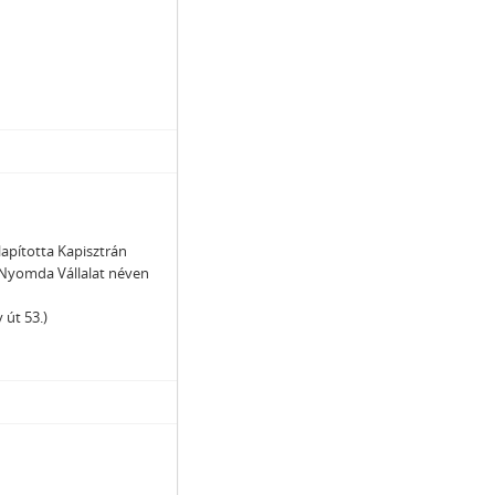
lapította Kapisztrán
i Nyomda Vállalat néven
 út 53.)