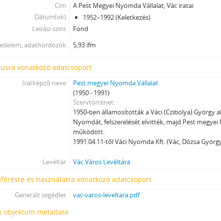
Cím
A Pest Megyei Nyomda Vállalat, Vác iratai
Dátum(ok)
1952–1992 (Keletkezés)
Leírási szint
Fond
jedelem, adathordozók
5,93 ifm
tusra vonatkozó adatcsoport
Iratképző neve
Pest megyei Nyomda Vállalat
(1950 - 1991)
Szervtörténet
1950-ben államosították a Váci (Czibolya) György a
Nyomdát, felszerelését elvitték, majd Pest megye
működött.
1991.04.11-től Váci Nyomda Kft. (Vác, Dózsa György
Levéltár
Vác Város Levéltára
férésre és használatra vonatkozó adatcsoport
Generált segédlet
vac-varos-leveltara.pdf
is objektum metadata