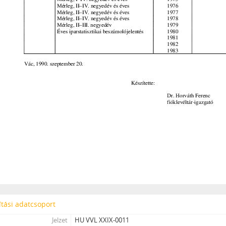
[Fond] 0706 - Vác Város Televízió Kht. iratai, 1992–2007
[Fond] 3001 - Csődeljárás alá vont gazdálkodó szervezetek iratainak 
[fondfőcsoport] XXX - SZÖVETKEZETEK, 1949–2015
[fondfőcsoport] XXXVII - MEGYEI JOGÚ VÁROSI, VÁROSI ÉS KÖZSÉGI Ö
tási adatcsoport
Jelzet
HU VVL XXIX-0011