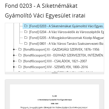
[Fond] 0105 - A Váci Piarista Diákszövetség iratai, 1928
Fond 0203 - A Siketnémákat
[Fond] 0106 - A Váci Pedagógusklub iratai, 1969–2019
Gyámolító Váci Egyesület iratai
[Fond] 0201 - A Váci Kaszinó Egylet iratai, 1866–1887
[Fond] 0202 - A Vácvidéki Egyetemi Ifjak Körének iratai, 1889–1892
[Fond] 0203 - A Siketnémákat Gyámolító Váci Egyesület iratai, 1908–1949
[Fond] 0204 - A Váci Városvédők és Városszépítők Egyesületének iratai, 1987–2009
[Fond] 0205 - A Mozgáskorlátozottak Közép-Magyarországi Regionális Egyesületének ir., 1979–1985
[Fond] 0801 - A Vác Városi Tanács Szakszervezeti Bizottságának (1951-ig a Magyar Közalkalmazottak Országos Szakszervezete Váci Városházi Szakszervezeti Bizottságának) iratai, 1950–1951, 1962
[fondfőcsoport] XI - GAZDASÁGI SZERVEK, 1876–1956
[fondfőcsoport] XII - EGYHÁZI SZERVEZETEK, INTÉZMÉNYEK, 1764 –1950
[fondfőcsoport] XIII - CSALÁDOK, 1821–2007
[fondfőcsoport] XIV - SZEMÉLYEK, 1800–2016
[fondfőcsoport] XV - GYŰJTEMÉNYEK, 1074–2016
[fondfőcsoport] XVI - A NÉPKÖZTÁRSASÁG ÉS A TANÁCSKÖZTÁRSASÁG FORRADALMI SZERVEI, 1919
[fondfőcsoport] XVII - NÉPHATALMI ÉS KÜLÖNLEGES FELADATOKRA LÉTREJÖTT BIZOTTSÁGOK, 1945–1990
[fondfőcsoport] XXIII - TANÁCSOK, 1945–1990
[fondfőcsoport] XXIV - AZ ÁLLAMIGAZGATÁS TERÜLETI SZERVEI, 1952–1991
[fondfőcsoport] XXIX - GAZDASÁGI SZERVEK, 1946–2010
[fondfőcsoport] XXX - SZÖVETKEZETEK, 1949–2015