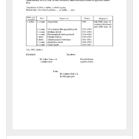
[fondfőcsoport] XXXVII - MEGYEI JOGÚ VÁROSI, VÁROSI ÉS KÖZSÉGI ÖNKORMÁNYZATOK, 1989–2014