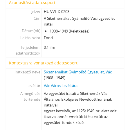
Azonosítási adatcsoport
Jelzet
HU VVL X-0203
Cím
A Siketnémákat Gyámolító Váci Egyesület
iratai
Dátum(ok)
1908–1949 (Keletkezés)
Leírási szint
Fond
Terjedelem,
0,1 ifm
adathordozók
Kontextusra vonatkozó adatcsoport
Iratképző neve
Siketnémákat Gyámolító Egyesület, Vác
(1908 - 1949)
Levéltár
Vác Város Levéltára
A megőrzés
Az egyesület iratait a Siketnémák Váci
története
Általános Iskolája és Nevelőotthonának
irataival
együtt kezelték, az 1125/1949. sz. alatt volt
iktatva, onnét emeltük ki és tettük az
egyesületi fondok közé.