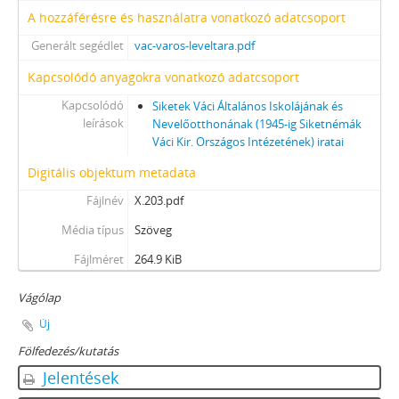
A hozzáférésre és használatra vonatkozó adatcsoport
Generált segédlet
vac-varos-leveltara.pdf
Kapcsolódó anyagokra vonatkozó adatcsoport
Kapcsolódó
Siketek Váci Általános Iskolájának és
leírások
Nevelőotthonának (1945-ig Siketnémák
Váci Kir. Országos Intézetének) iratai
Digitális objektum metadata
Fájlnév
X.203.pdf
Média típus
Szöveg
Fájlméret
264.9 KiB
Vágólap
Új
Fölfedezés/kutatás
Jelentések