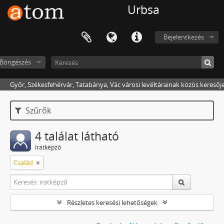
Urbsa
Bejelentkezés
Böngészés
Győr, Székesfehérvár, Tatabánya, Vác városi levéltárainak közös keresőj
Szűrők
4 találat látható
Iratképző
Család
Részletes keresési lehetőségek