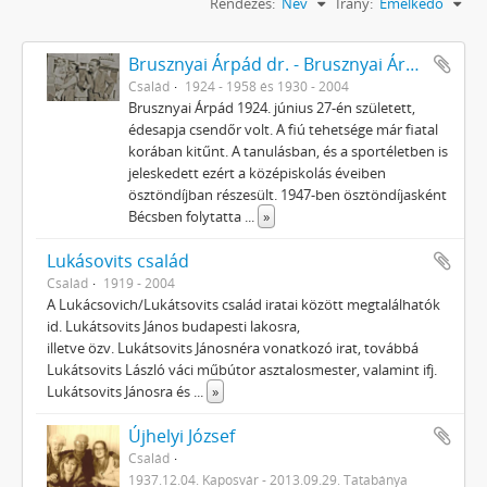
Rendezés:
Név
Irány:
Emelkedő
Brusznyai Árpád dr. - Brusznyai Árpádné Honti Ilona
Család
1924 - 1958 és 1930 - 2004
Brusznyai Árpád 1924. június 27-én született,
édesapja csendőr volt. A fiú tehetsége már fiatal
korában kitűnt. A tanulásban, és a sportéletben is
jeleskedett ezért a középiskolás éveiben
ösztöndíjban részesült. 1947-ben ösztöndíjasként
Bécsben folytatta
...
»
Lukásovits család
Család
1919 - 2004
A Lukácsovich/Lukátsovits család iratai között megtalálhatók
id. Lukátsovits János budapesti lakosra,
illetve özv. Lukátsovits Jánosnéra vonatkozó irat, továbbá
Lukátsovits László váci műbútor asztalosmester, valamint ifj.
Lukátsovits Jánosra és
...
»
Újhelyi József
Család
1937.12.04. Kaposvár - 2013.09.29. Tatabánya