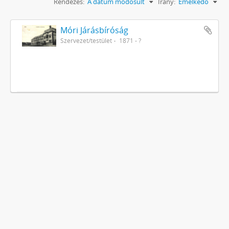
Rendezés:
A dátum módosult
Irány:
Emelkedő
Móri Járásbíróság
Szervezet/testület
1871 - ?