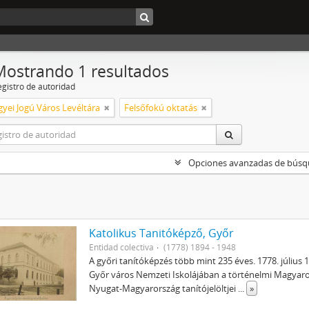
Mostrando 1 resultados
egistro de autoridad
yei Jogú Város Levéltára
Felsőfokú oktatás
Opciones avanzadas de bús
Katolikus Tanitóképző, Győr
Entidad colectiva
(1778) 1894 - 1948
A győri tanítóképzés több mint 235 éves. 1778. július 
Győr város Nemzeti Iskolájában a történelmi Magyar
Nyugat-Magyarország tanítójelöltjei
...
»