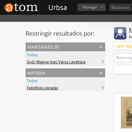
Urbsa
Navegar
Restringir resultados por:
R
maintained by
Győr Meg
Todos
Győr Megyei Jogú Város Levéltára
1
materia
Todos
Felsőfokú oktatás
1