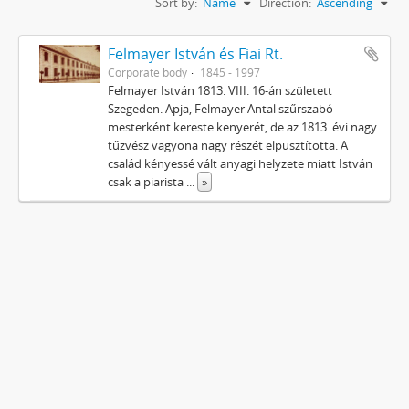
Sort by:
Name
Direction:
Ascending
Felmayer István és Fiai Rt.
Corporate body
1845 - 1997
Felmayer István 1813. VIII. 16-án született
Szegeden. Apja, Felmayer Antal szűrszabó
mesterként kereste kenyerét, de az 1813. évi nagy
tűzvész vagyona nagy részét elpusztította. A
család kényessé vált anyagi helyzete miatt István
csak a piarista
...
»