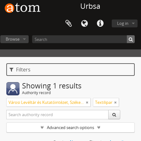
Urbsa
Log in
Browse
Filters
Showing 1 results
Authority record
Városi Levéltár és Kutatóintézet, Székesfehérvár
Textilipar
Advanced search options