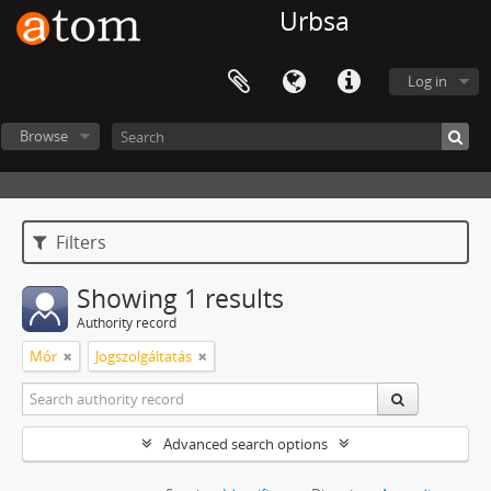
Urbsa
Log in
Browse
Filters
Showing 1 results
Authority record
Mór
Jogszolgáltatás
Advanced search options