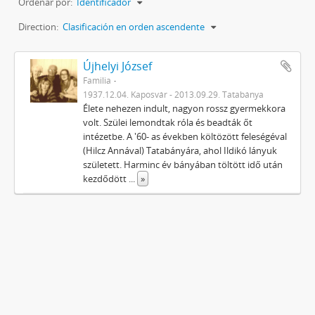
Ordenar por:
Identificador
Direction:
Clasificación en orden ascendente
Újhelyi József
Familia
1937.12.04. Kaposvár - 2013.09.29. Tatabánya
Élete nehezen indult, nagyon rossz gyermekkora
volt. Szülei lemondtak róla és beadták őt
intézetbe. A '60- as években költözött feleségéval
(Hilcz Annával) Tatabányára, ahol Ildikó lányuk
született. Harminc év bányában töltött idő után
kezdődött
...
»