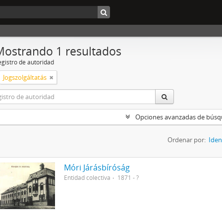
Mostrando 1 resultados
egistro de autoridad
Jogszolgáltatás
Opciones avanzadas de bús
Ordenar por:
Iden
Móri Járásbíróság
Entidad colectiva
1871 - ?