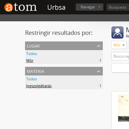
Urbsa
Navegar
Restringir resultados por:
R
lugar
Mór
Todos
Mór
1
materia
Todos
Jogszolgáltatás
1