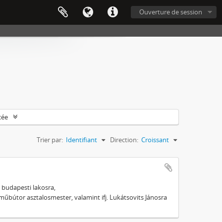
Ouverture de session
cée
Trier par:
Identifiant
Direction:
Croissant
 budapesti lakosra,
 műbútor asztalosmester, valamint ifj. Lukátsovits Jánosra