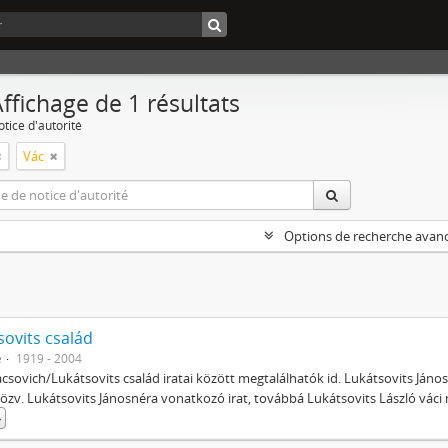
ffichage de 1 résultats
tice d'autorité
Vác
Options de recherche avan
sovits család
e
1919 - 2004
csovich/Lukátsovits család iratai között megtalálhatók id. Lukátsovits János
e özv. Lukátsovits Jánosnéra vonatkozó irat, továbbá Lukátsovits László váci
»