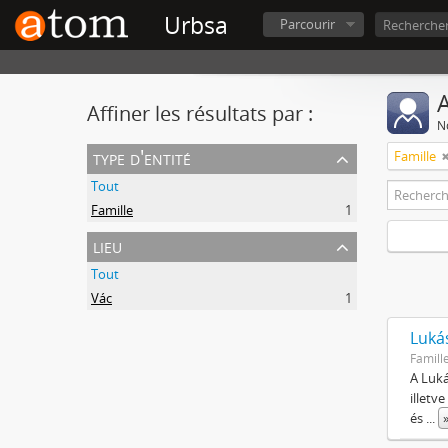
Urbsa
Parcourir
A
Affiner les résultats par :
No
type d'entité
Famille
Tout
Famille
1
lieu
Tout
Vác
1
Luká
Famill
A Luká
illetv
és
...