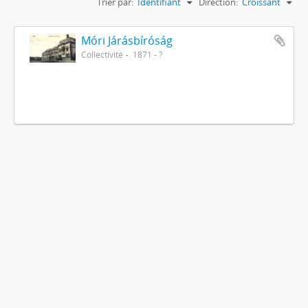
Trier par:
Identifiant
Direction:
Croissant
Móri Járásbíróság
Collectivité
1871 - ?